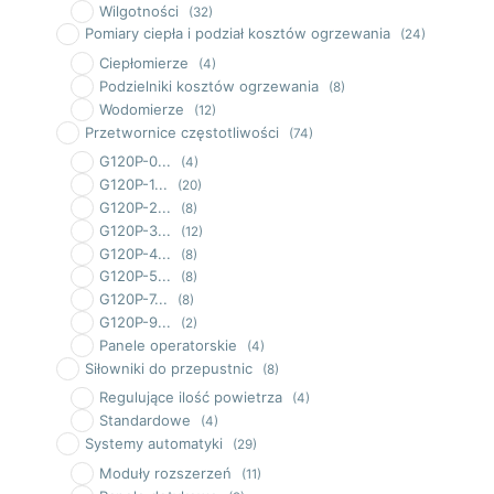
Wilgotności
(32)
Pomiary ciepła i podział kosztów ogrzewania
(24)
Ciepłomierze
(4)
Podzielniki kosztów ogrzewania
(8)
Wodomierze
(12)
Przetwornice częstotliwości
(74)
G120P-0...
(4)
G120P-1...
(20)
G120P-2...
(8)
G120P-3...
(12)
G120P-4...
(8)
G120P-5...
(8)
G120P-7...
(8)
G120P-9...
(2)
Panele operatorskie
(4)
Siłowniki do przepustnic
(8)
Regulujące ilość powietrza
(4)
Standardowe
(4)
Systemy automatyki
(29)
Moduły rozszerzeń
(11)