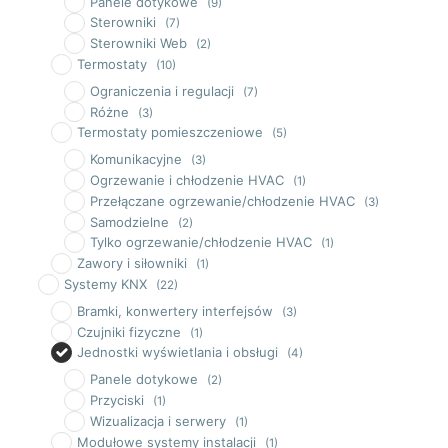
Panele dotykowe
(9)
Sterowniki
(7)
Sterowniki Web
(2)
Termostaty
(10)
Ograniczenia i regulacji
(7)
Różne
(3)
Termostaty pomieszczeniowe
(5)
Komunikacyjne
(3)
Ogrzewanie i chłodzenie HVAC
(1)
Przełączane ogrzewanie/chłodzenie HVAC
(3)
Samodzielne
(2)
Tylko ogrzewanie/chłodzenie HVAC
(1)
Zawory i siłowniki
(1)
Systemy KNX
(22)
Bramki, konwertery interfejsów
(3)
Czujniki fizyczne
(1)
Jednostki wyświetlania i obsługi
(4)
Panele dotykowe
(2)
Przyciski
(1)
Wizualizacja i serwery
(1)
Modułowe systemy instalacji
(1)