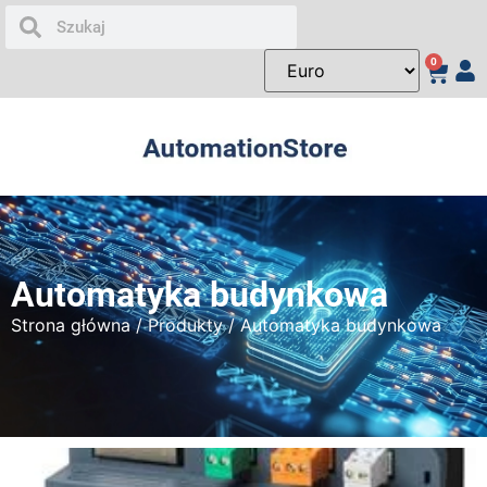
0
Automatyka budynkowa
Strona główna
/
Produkty
/ Automatyka budynkowa