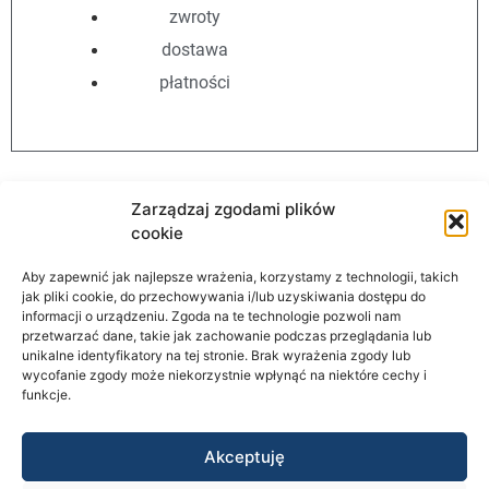
zwroty
dostawa
płatności
Zarządzaj zgodami plików
cookie
Aby zapewnić jak najlepsze wrażenia, korzystamy z technologii, takich
jak pliki cookie, do przechowywania i/lub uzyskiwania dostępu do
AutomationStore
informacji o urządzeniu. Zgoda na te technologie pozwoli nam
przetwarzać dane, takie jak zachowanie podczas przeglądania lub
unikalne identyfikatory na tej stronie. Brak wyrażenia zgody lub
wycofanie zgody może niekorzystnie wpłynąć na niektóre cechy i
Informacje
funkcje.
STRONA GŁÓWNA
Akceptuję
O NAS