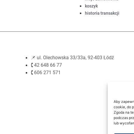
koszyk
historia transakcji
📌 ul. Olechowska 33/33a, 92-403 Łódź
🕻 42 648 66 77
🕻 606 271 571
Aby zapewnić
cookie, do 
Zgoda na te
podczas prz
lub wycofan