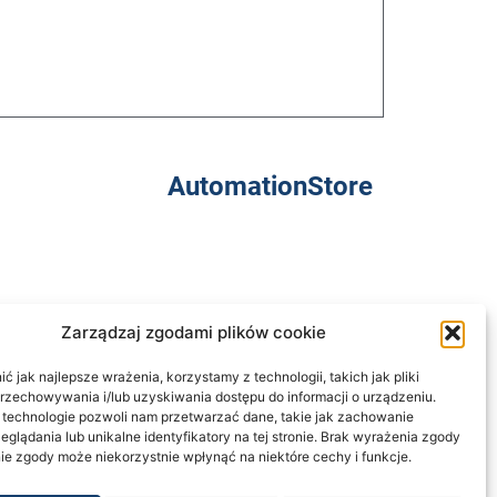
AutomationStore
Zarządzaj zgodami plików cookie
Informacje
regulamin
 jak najlepsze wrażenia, korzystamy z technologii, takich jak pliki
przechowywania i/lub uzyskiwania dostępu do informacji o urządzeniu.
polityka prywatności
 technologie pozwoli nam przetwarzać dane, takie jak zachowanie
klauzula informacyjna
eglądania lub unikalne identyfikatory na tej stronie. Brak wyrażenia zgody
zwroty
ie zgody może niekorzystnie wpłynąć na niektóre cechy i funkcje.
dostawa