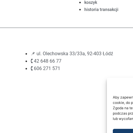
koszyk
historia transakcji
📌 ul. Olechowska 33/33a, 92-403 Łódź
🕻 42 648 66 77
🕻 606 271 571
Aby zapewnić
cookie, do 
Zgoda na te
podczas prz
lub wycofan