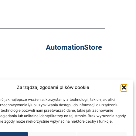
AutomationStore
Zarządzaj zgodami plików cookie
Informacje
regulamin
 jak najlepsze wrażenia, korzystamy z technologii, takich jak pliki
przechowywania i/lub uzyskiwania dostępu do informacji o urządzeniu.
polityka prywatności
 technologie pozwoli nam przetwarzać dane, takie jak zachowanie
klauzula informacyjna
eglądania lub unikalne identyfikatory na tej stronie. Brak wyrażenia zgody
zwroty
ie zgody może niekorzystnie wpłynąć na niektóre cechy i funkcje.
dostawa