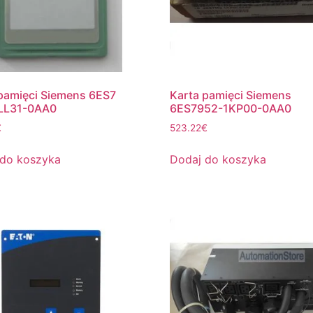
pamięci Siemens 6ES7
Karta pamięci Siemens
LL31-0AA0
6ES7952-1KP00-0AA0
€
523.22
€
 do koszyka
Dodaj do koszyka