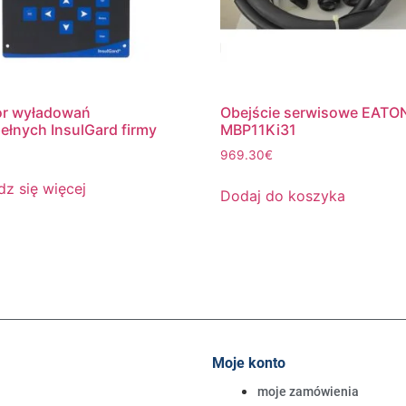
or wyładowań
Obejście serwisowe EATO
ełnych InsulGard firmy
MBP11Ki31
969.30
€
z się więcej
Dodaj do koszyka
Moje konto
moje zamówienia