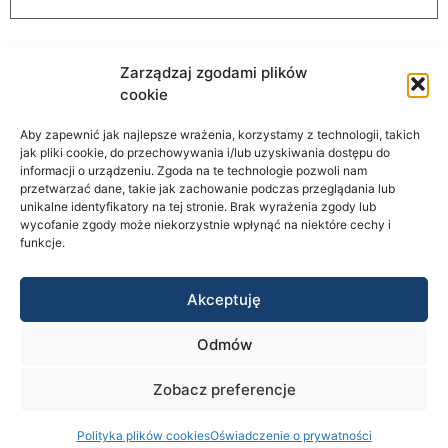
Zarządzaj zgodami plików
cookie
Aby zapewnić jak najlepsze wrażenia, korzystamy z technologii, takich
AutomationStore
jak pliki cookie, do przechowywania i/lub uzyskiwania dostępu do
informacji o urządzeniu. Zgoda na te technologie pozwoli nam
przetwarzać dane, takie jak zachowanie podczas przeglądania lub
unikalne identyfikatory na tej stronie. Brak wyrażenia zgody lub
wycofanie zgody może niekorzystnie wpłynąć na niektóre cechy i
Informacje
funkcje.
STRONA GŁÓWNA
Akceptuję
O NAS
AUTOMATYKA BUDYNKOWA
Odmów
AUTOMATYKA PRZEMYSLOWA
Zobacz preferencje
CODESYS
KONTAKT
Polityka plików cookies
Oświadczenie o prywatności