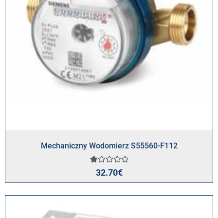
Mechaniczny Wodomierz S55560-F112
Oceniony
1
32.70
€
1.00
na
5
na
podstawie
oceny
klienta