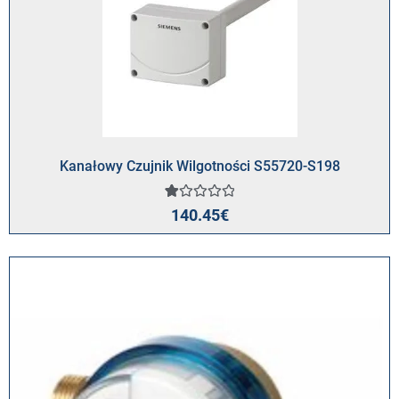
Kanałowy Czujnik Wilgotności S55720-S198
Oceniony
1
140.45
€
1.00
na
5
na
podstawie
oceny
klienta