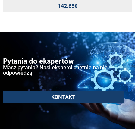
Oceniony
1
142.65
€
1.00
na
5
na
podstawie
oceny
klienta
Pytania do ekspertów
Masz pytania? Nasi eksperci chętnie na nie
odpowiedzą
KONTAKT