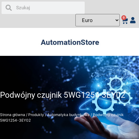
0
Podwójny czujnik 5WG1254-3EY02
Strona główna
/
Produkty
/
Automatyka budynkowa
/ Podwójny czujnik
5WG1254-3EY02