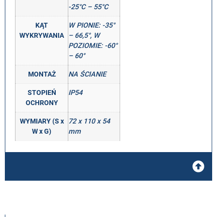
-25°C – 55°C
KĄT
W PIONIE: -35°
WYKRYWANIA
– 66,5°, W
POZIOMIE: -60°
– 60°
MONTAŻ
NA ŚCIANIE
STOPIEŃ
IP54
OCHRONY
WYMIARY (S x
72 x 110 x 54
W x G)
mm