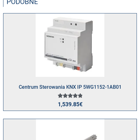
PODOBNE
Centrum Sterowania KNX IP 5WG1152-1AB01
1
Oceniony
1,539.85
€
5.00
na 5 na
podstawie
oceny
klienta