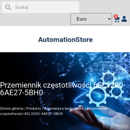
0
Przemiennik częstotliwości 6SL3200-
6AE27-5BH0
Strona główna
/
Produkty
/
Automatyka budynkowa
/ Przemiennik
częstotliwości 6SL3200-6AE27-5BH0