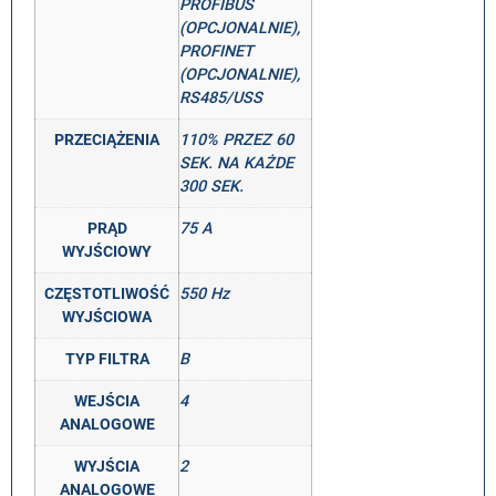
PROFIBUS
(OPCJONALNIE),
PROFINET
(OPCJONALNIE),
RS485/USS
PRZECIĄŻENIA
110% PRZEZ 60
SEK. NA KAŻDE
300 SEK.
PRĄD
75 A
WYJŚCIOWY
CZĘSTOTLIWOŚĆ
550 Hz
WYJŚCIOWA
TYP FILTRA
B
WEJŚCIA
4
ANALOGOWE
WYJŚCIA
2
ANALOGOWE