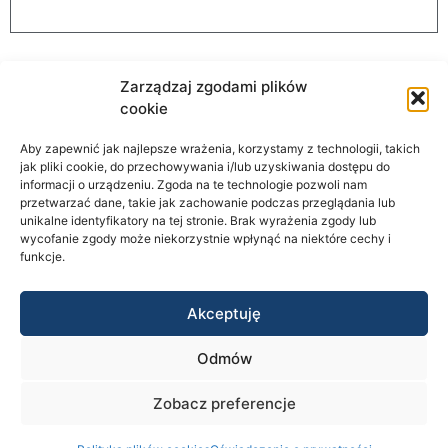
Zarządzaj zgodami plików
cookie
Aby zapewnić jak najlepsze wrażenia, korzystamy z technologii, takich
AutomationStore
jak pliki cookie, do przechowywania i/lub uzyskiwania dostępu do
informacji o urządzeniu. Zgoda na te technologie pozwoli nam
przetwarzać dane, takie jak zachowanie podczas przeglądania lub
unikalne identyfikatory na tej stronie. Brak wyrażenia zgody lub
wycofanie zgody może niekorzystnie wpłynąć na niektóre cechy i
Informacje
funkcje.
STRONA GŁÓWNA
Akceptuję
O NAS
AUTOMATYKA BUDYNKOWA
Odmów
AUTOMATYKA PRZEMYSLOWA
Zobacz preferencje
CODESYS
KONTAKT