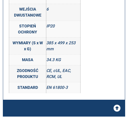
WEJŚCIA
6
DWUSTANOWE
STOPIEŃ
IP20
OCHRONY
WYMIARY (S x W
385 x 499 x 253
x G)
mm
MASA
34.3 KG
ZGODNOŚĆ
CE, cUL, EAC,
PRODUKTU
RCM, UL
STANDARD
EN 61800-3