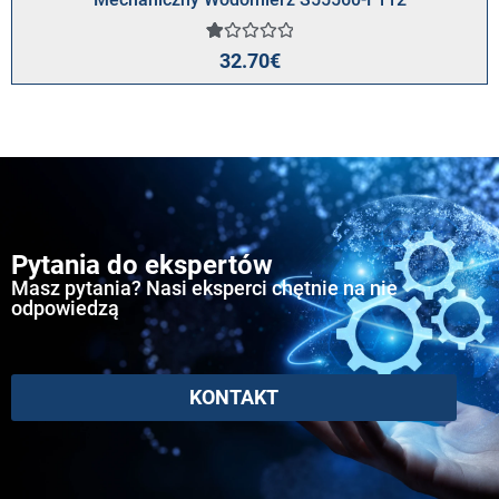
Oceniony
1
32.70
€
1.00
na
5
na
podstawie
oceny
klienta
Pytania do ekspertów
Masz pytania? Nasi eksperci chętnie na nie
odpowiedzą
KONTAKT