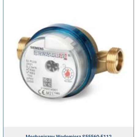
podstawie
oceny
klienta
Mechaniczny Wodomierz S55560-F112