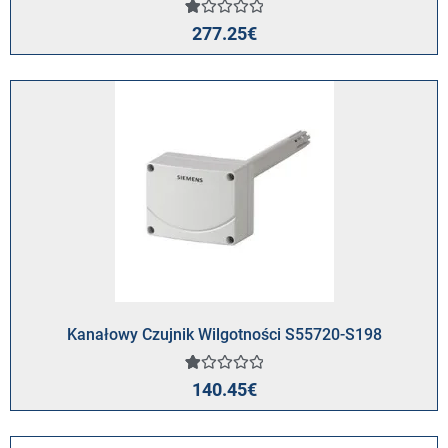
Oceniony
1
277.25
€
1.00
na
5
na
podstawie
oceny
klienta
Kanałowy Czujnik Wilgotności S55720-S198
Oceniony
1
140.45
€
1.00
na
5
na