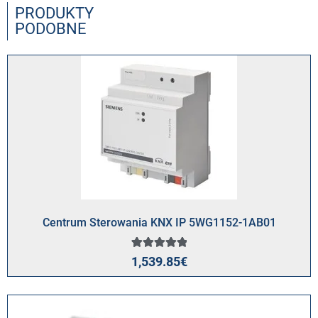
PRODUKTY
PODOBNE
Centrum Sterowania KNX IP 5WG1152-1AB01
1
Oceniony
1,539.85
€
5.00
na 5 na
podstawie
oceny
klienta