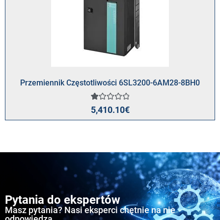
Przemiennik Częstotliwości 6SL3200-6AM28-8BH0
Oceniony
1
5,410.10
€
1.00
na
5
na
podstawie
oceny
klienta
Pytania do ekspertów
Masz pytania? Nasi eksperci chętnie na nie
odpowiedzą