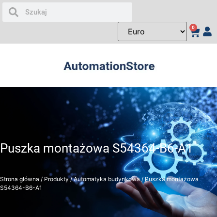
0
Puszka montażowa S54364-B6-A1
Strona główna
/
Produkty
/
Automatyka budynkowa
/ Puszka montażowa
S54364-B6-A1