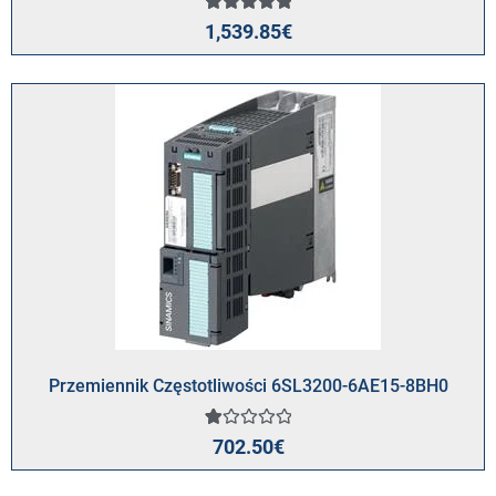
1
Oceniony
1,539.85
€
5.00
na 5 na
podstawie
oceny
klienta
Przemiennik Częstotliwości 6SL3200-6AE15-8BH0
Oceniony
1
702.50
€
1.00
na
5