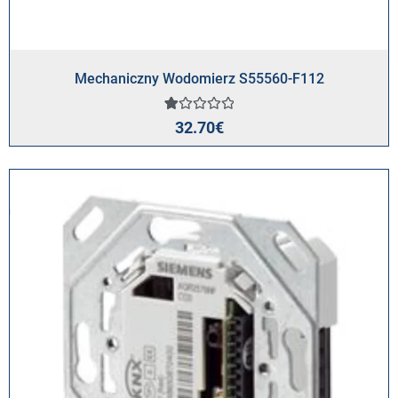
Mechaniczny Wodomierz S55560-F112
Oceniony
1
32.70
€
1.00
na
5
na
podstawie
oceny
klienta