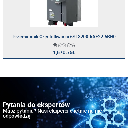
Przemiennik Częstotliwości 6SL3200-6AE22-6BH0
Oceniony
1
1,670.75
€
1.00
na
5
na
podstawie
oceny
klienta
Pytania do ekspertów
Masz pytania? Nasi eksperci chętnie na nie
odpowiedzą