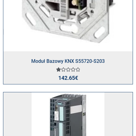
Moduł Bazowy KNX S55720-S203
Oceniony
1
142.65
€
1.00
na
5
na
podstawie
oceny
klienta