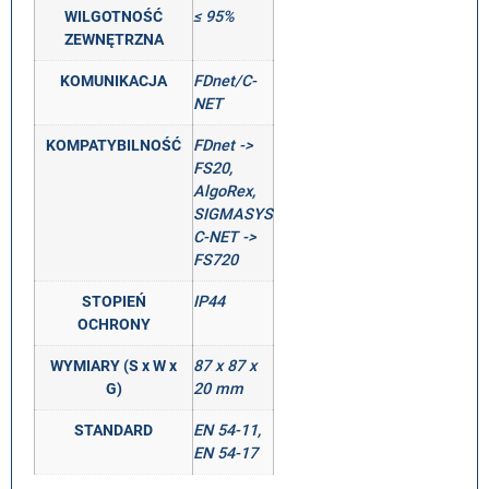
WILGOTNOŚĆ
≤ 95%
ZEWNĘTRZNA
KOMUNIKACJA
FDnet/C-
NET
KOMPATYBILNOŚĆ
FDnet ->
FS20,
AlgoRex,
SIGMASYS
C-NET ->
FS720
STOPIEŃ
IP44
OCHRONY
WYMIARY (S x W x
87 x 87 x
G)
20 mm
STANDARD
EN 54-11,
EN 54-17