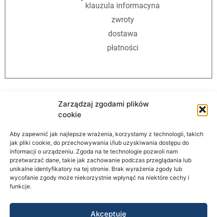
klauzula informacyna
zwroty
dostawa
płatności
Zarządzaj zgodami plików
cookie
Aby zapewnić jak najlepsze wrażenia, korzystamy z technologii, takich
jak pliki cookie, do przechowywania i/lub uzyskiwania dostępu do
AutomationStore
informacji o urządzeniu. Zgoda na te technologie pozwoli nam
przetwarzać dane, takie jak zachowanie podczas przeglądania lub
unikalne identyfikatory na tej stronie. Brak wyrażenia zgody lub
wycofanie zgody może niekorzystnie wpłynąć na niektóre cechy i
Informacje
funkcje.
STRONA GŁÓWNA
Akceptuję
O NAS