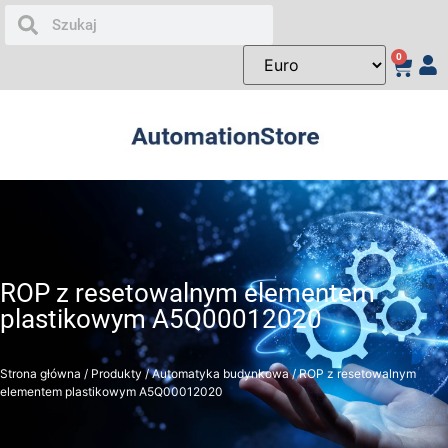
0
ROP z resetowalnym elementem
plastikowym A5Q00012020
Strona główna
/
Produkty
/
Automatyka budynkowa
/ ROP z resetowalnym
elementem plastikowym A5Q00012020