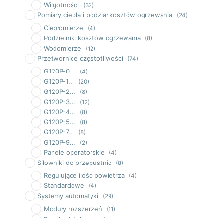
Wilgotności
(32)
Pomiary ciepła i podział kosztów ogrzewania
(24)
Ciepłomierze
(4)
Podzielniki kosztów ogrzewania
(8)
Wodomierze
(12)
Przetwornice częstotliwości
(74)
G120P-0...
(4)
G120P-1...
(20)
G120P-2...
(8)
G120P-3...
(12)
G120P-4...
(8)
G120P-5...
(8)
G120P-7...
(8)
G120P-9...
(2)
Panele operatorskie
(4)
Siłowniki do przepustnic
(8)
Regulujące ilość powietrza
(4)
Standardowe
(4)
Systemy automatyki
(29)
Moduły rozszerzeń
(11)