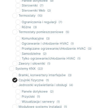
Panele dotykowe
(9)
Sterowniki
(7)
Sterowniki Web
(2)
Termostaty
(10)
Ograniczenia i regulacji
(7)
Różne
(3)
Termostaty pomieszczeniowe
(5)
Komunikacyjne
(3)
Ogrzewanie i chłodzenie HVAC
(1)
Przełączane ogrzewanie/chłodzenie HVAC
(3)
Samodzielne
(2)
Tylko ogrzewanie/chłodzenie HVAC
(1)
Zawory i siłowniki
(1)
Systemy KNX
(22)
Bramki, konwertery interfejsów
(3)
Czujniki fizyczne
(1)
Jednostki wyświetlania i obsługi
(4)
Panele dotykowe
(2)
Przyciski
(1)
Wizualizacja i serwery
(1)
Modułowe systemy instalacji
(1)