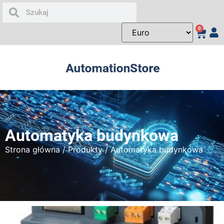
0
Automatyka budynkowa
Strona główna
/
Produkty
/ Automatyka budynkowa