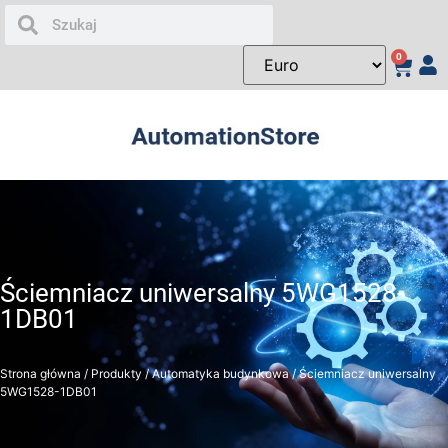
0
Ściemniacz uniwersalny 5WG1528-
1DB01
Strona główna
/
Produkty
/
Automatyka budynkowa
/ Ściemniacz uniwersalny
5WG1528-1DB01