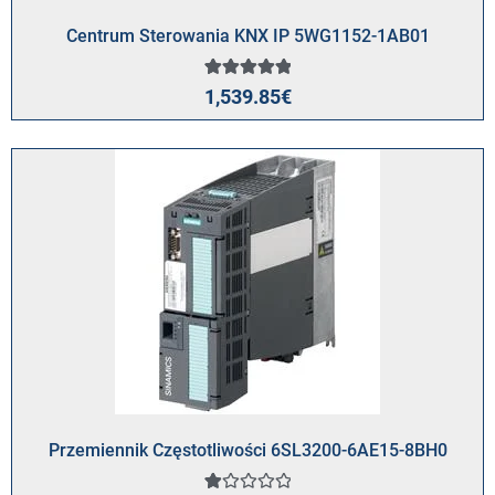
Centrum Sterowania KNX IP 5WG1152-1AB01
1
Oceniony
1,539.85
€
5.00
na 5 na
podstawie
oceny
klienta
Przemiennik Częstotliwości 6SL3200-6AE15-8BH0