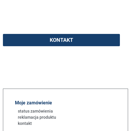
Pytania do ekspertów
Masz pytania? Nasi eksperci chętnie na nie
odpowiedzą
KONTAKT
Moje zamówienie
status zamówienia
reklamacja produktu
kontakt