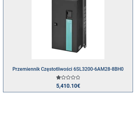
Przemiennik Częstotliwości 6SL3200-6AM28-8BH0
Oceniony
1
5,410.10
€
1.00
na
5
na
podstawie
oceny
klienta